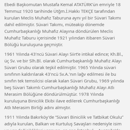
Ebedi Başkomutan Mustafa Kemal ATATÜRK’ün emriyle 18
Temmuz 1920 tarihinde Ütğm.İ.Hakkı TEKÇE tarafından
kurulan Meclis Muhafız Taburuna aynı yıl bir Süvari Takımı
dahil edilmiştir. Süvari Takımı, müteakip dönemde
Cumhurbaşkanlığı Muhafız Alayına döndürülen Meclis
Muhafız Taburu içerisinde 1921 yılından itibaren Süvari
Bölüğü kuruluşuna geçmiştir.
1961 Yılında 43’ncü Süvari Alayı Siirt’e intikal edince; Kh.Bl.,
üç Sv. ve bir Slh.Bl. olarak Cumhurbaşkanlığı Muhafız Alayı
Süvari Grubu olarak teşkil edilmiştir. 1965 Yılında süvari
sınıfının kaldırılarak 43’ncü Sv.A.’nın lağv edilmesi ile bu
sınıfın tek temsilcisi olarak kalan Süvari Grubu, 1969 yılında
beş Süvari Takımlı Cumhurbaşkanlığı Muhafız Alayı Atlı
Merasim Bölüğüne döndürülmüştür. 1978 Yılında
kuruluşuna Binicilik Ekibi ilave edilerek Cumhurbaşkanlığı
Atlı Merasim Birliği adını almıştır.
1911 Yılında Bakırköy’de “Süvari Binicilik ve Tatbikat Okulu”
adıyla kurulan, Balkan ve Kurtuluş Savaşları nedeniyle isim