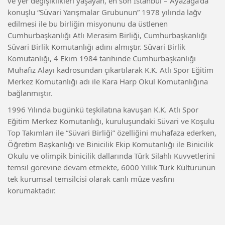
ve yer değişiklikleri yaşayan, en son İstanbul – Ayazağa’da
konuşlu “Süvari Yarışmalar Grubunun” 1978 yılında lağv
edilmesi ile bu birliğin misyonunu da üstlenen
Cumhurbaşkanlığı Atlı Merasim Birliği, Cumhurbaşkanlığı
Süvari Birlik Komutanlığı adını almıştır. Süvari Birlik
Komutanlığı, 4 Ekim 1984 tarihinde Cumhurbaşkanlığı
Muhafız Alayı kadrosundan çıkartılarak K.K. Atlı Spor Eğitim
Merkez Komutanlığı adı ile Kara Harp Okul Komutanlığına
bağlanmıştır.
1996 Yılında bugünkü teşkilatına kavuşan K.K. Atlı Spor
Eğitim Merkez Komutanlığı, kuruluşundaki Süvari ve Koşulu
Top Takımları ile “Süvari Birliği” özelliğini muhafaza ederken,
Öğretim Başkanlığı ve Binicilik Ekip Komutanlığı ile Binicilik
Okulu ve olimpik binicilik dallarında Türk Silahlı Kuvvetlerini
temsil görevine devam etmekte, 6000 Yıllık Türk Kültürünün
tek kurumsal temsilcisi olarak canlı müze vasfını
korumaktadır.